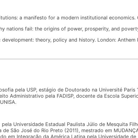
tions: a manifesto for a modern institutional economics. 
tions fail: the origins of power, prosperity, and povert
development: theory, policy and history. London: Anthem 
ilosofia pela USP, estágio de Doutorado na Université Pari
reito Administrativo pela FADISP, docente da Escola Supe
 UNISA.
pela Universidade Estadual Paulista Júlio de Mesquita Fil
ia de São José do Rio Preto (2011), mestrado em MUDAN
do em Integração da América Latina pela Universidade de 